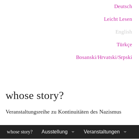
Skip
Language:
Deutsch
to
Leicht Lesen
main
content
English
Türkçe
Bosanski/Hrvatski/Srpski
whose story?
Veranstaltungsreihe zu Kontinuitäten des Nazismus
whose story?
Ausstellung
Veranstaltungen