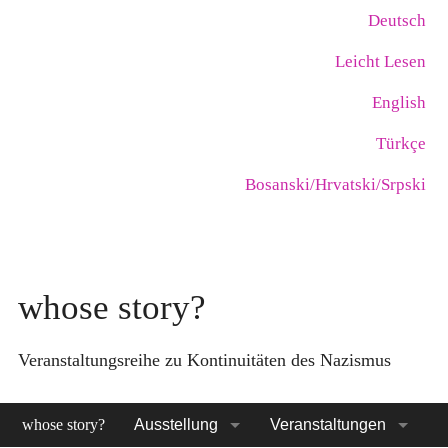
Skip
Language:
Deutsch
to
Leicht Lesen
main
content
English
Türkçe
Bosanski/Hrvatski/Srpski
whose story?
Veranstaltungsreihe zu Kontinuitäten des Nazismus
whose story?
Ausstellung
Veranstaltungen