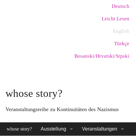
Skip
Language:
Deutsch
to
Leicht Lesen
main
content
English
Türkçe
Bosanski/Hrvatski/Srpski
whose story?
Veranstaltungsreihe zu Kontinuitäten des Nazismus
whose story?
Ausstellung
Veranstaltungen