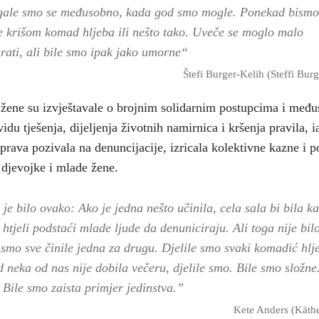
ale smo se međusobno, kada god smo mogle. Ponekad bismo
e krišom komad hljeba ili nešto tako. Uveče se moglo malo
rati, ali bile smo ipak jako umorne“
Štefi Burger-Kelih (Steffi Bur
 žene su izvještavale o brojnim solidarnim postupcima i međ
vidu tješenja, dijeljenja životnih namirnica i kršenja pravila, i
prava pozivala na denuncijacije, izricala kolektivne kazne i 
i djevojke i mlade žene.
 je bilo ovako: Ako je jedna nešto učinila, cela sala bi bila k
 htjeli podstaći mlade ljude da denuniciraju. Ali toga nije bil
 smo sve činile jedna za drugu. Djelile smo svaki komadić hlj
 neka od nas nije dobila večeru, djelile smo. Bile smo složn
. Bile smo zaista primjer jedinstva.”
Kete Anders (Käth