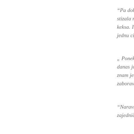
“Pa dob
stizala
keksa. 
jednu c
„ Ponek
danas j
znam je
zaborav
“Naravn
zajednič