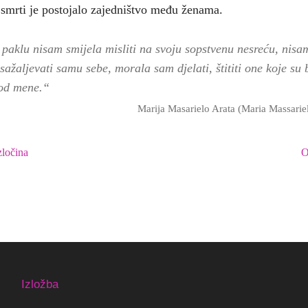
 smrti je postojalo zajedništvo među ženama.
paklu nisam smijela misliti na svoju sopstvenu nesreću, nisa
sažaljevati samu sebe, morala sam djelati, štititi one koje su 
 od mene.“
Marija Masarielo Arata (Maria Massariel
zločina
O
Izložba