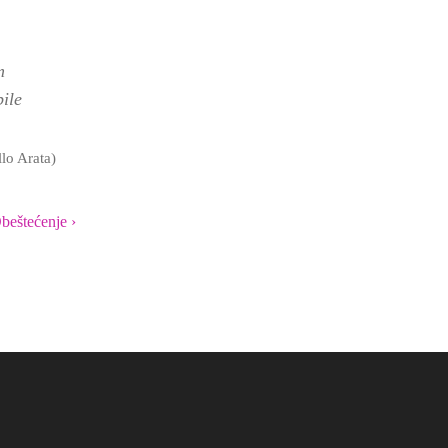
m
bile
lo Arata)
beštećenje ›