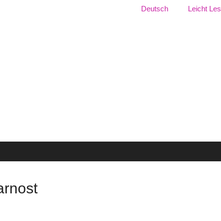
Jezik:
Deutsch
Leicht Le
izma
arnost