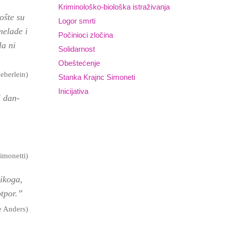
Kriminološko-biološka istraživanja
ošte su
Logor smrti
melade i
Počinioci zločina
la ni
Solidarnost
Obeštećenje
eberlein)
Stanka Krajnc Simoneti
Inicijativa
I dan-
imonetti)
nikoga,
otpor.”
e Anders)