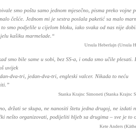
ivale smo poštu samo jednom mjesečno, pisma preko vojne p
 malo češće. Jednom mi je sestra poslala paketić sa malo mar
I to smo podjelile u cijelom bloku, iako svaka od nas nije dobi
ijelu kašiku marmelade.“
Ursula Heberlajn (Ursula H
ad smo bile same u sobi, bez SS-a, i onda smo učile plesati. 
oš uvijek
dan-dva-tri, jedan-dva-tri, engleski valcer. Nikada to neću
iti.”
Stanka Krajnc Simoneti (Stanka Krajnc S
o, držati se skupa, ne nanositi štetu jedna drugoj, ne izdati 
ki nešto organizovati, podijeliti hljeb sa drugima – sve je to 
Kete Anders (Käth