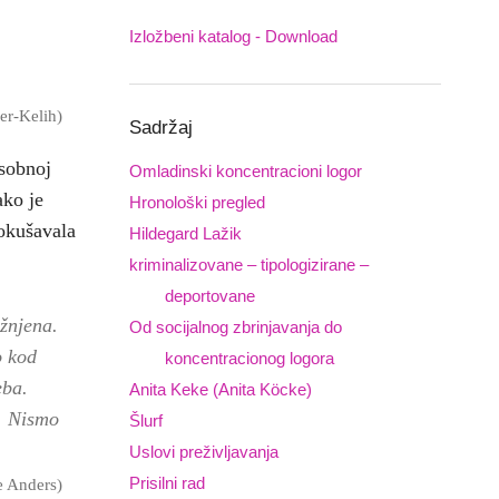
Izložbeni katalog - Download
Downloads
ger-Kelih)
Sadržaj
usobnoj
Omladinski koncentracioni logor
ako je
Hronološki pregled
pokušavala
Hildegard Lažik
kriminalizovane – tipologizirane –
deportovane
ažnjena.
Od socijalnog zbrinjavanja do
o kod
koncentracionog logora
eba.
Anita Keke (Anita Köcke)
e. Nismo
Šlurf
Uslovi preživljavanja
Prisilni rad
e Anders)