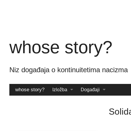
Skoči
na
glavni
sadržaj
whose story?
Niz događaja o kontinuitetima nac
whose story?
Izložba
Događaji
Katalog
Arhiva
Solid