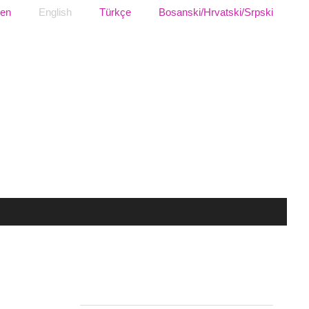
sen
English
Türkçe
Bosanski/Hrvatski/Srpski