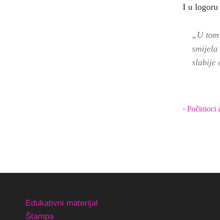
I u logoru
„U tom 
smijela 
slabije
‹ Počinioci 
Edukativni materijal
Štampa