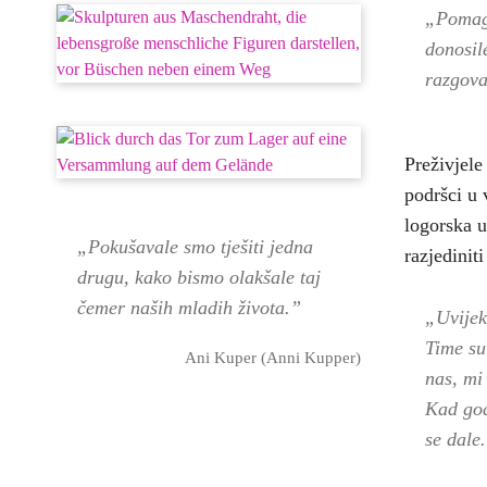
„Pomag
donosil
razgova
Preživjele
podršci u 
logorska u
„Pokušavale smo tješiti jedna
razjedinit
drugu, kako bismo olakšale taj
čemer naših mladih života.”
„Uvijek
Time su
Ani Kuper (Anni Kupper)
nas, mi
Kad god
se dale