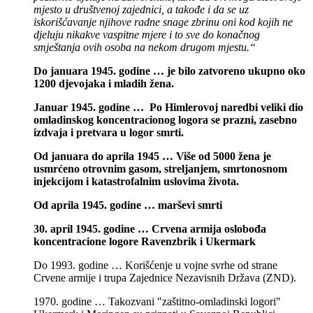
mjesto u društvenoj zajednici, a takođe i da se uz
iskorišćavanje njihove radne snage zbrinu oni kod kojih ne
djeluju nikakve vaspitne mjere i to sve do konačnog
smještanja ovih osoba na nekom drugom mjestu.“
Do januara 1945. godine … je bilo zatvoreno ukupno oko
1200 djevojaka i mladih žena.
Januar 1945. godine … Po Himlerovoj naredbi veliki dio
omladinskog koncentracionog logora se prazni, zasebno
izdvaja i pretvara u logor smrti.
Od januara do aprila 1945 … Više od 5000 žena je
usmrćeno otrovnim gasom, streljanjem, smrtonosnom
injekcijom i katastrofalnim uslovima života.
Od aprila 1945. godine … marševi smrti
30. april 1945. godine … Crvena armija oslobođa
koncentracione logore Ravenzbrik i Ukermark
Do 1993. godine … Korišćenje u vojne svrhe od strane
Crvene armije i trupa Zajednice Nezavisnih Država (ZND).
1970. godine … Takozvani "zaštitno-omladinski logori"