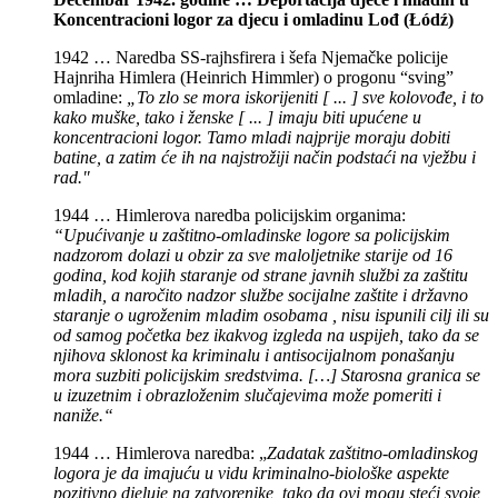
Koncentracioni logor za djecu i omladinu Lođ (Łódź)
1942 … Naredba SS-rajhsfirera i šefa Njemačke policije
Hajnriha Himlera (Heinrich Himmler) o progonu “sving”
omladine:
„To zlo se mora iskorijeniti [ ... ] sve kolovođe, i to
kako muške, tako i ženske [ ... ] imaju biti upućene u
koncentracioni logor. Tamo mladi najprije moraju dobiti
batine, a zatim će ih na najstrožiji način podstaći na vježbu i
rad."
1944 … Himlerova naredba policijskim organima:
“Upućivanje u zaštitno-omladinske logore sa policijskim
nadzorom dolazi u obzir za sve maloljetnike starije od 16
godina, kod kojih staranje od strane javnih službi za zaštitu
mladih, a naročito nadzor službe socijalne zaštite i državno
staranje o ugroženim mladim osobama , nisu ispunili cilj ili su
od samog početka bez ikakvog izgleda na uspijeh, tako da se
njihova sklonost ka kriminalu i antisocijalnom ponašanju
mora suzbiti policijskim sredstvima. […] Starosna granica se
u izuzetnim i obrazloženim slučajevima može pomeriti i
naniže.“
1944 … Himlerova naredba: „
Zadatak zaštitno-omladinskog
logora je da imajuću u vidu kriminalno-biološke aspekte
pozitivno djeluje na zatvorenike, tako da ovi mogu steći svoje