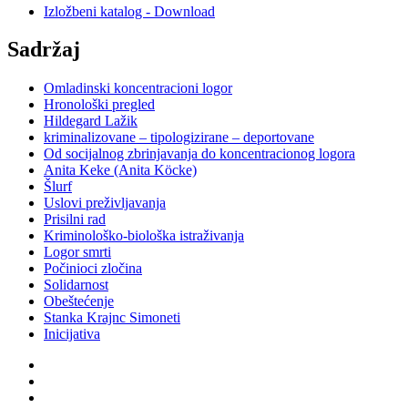
Izložbeni katalog - Download
Sadržaj
Omladinski koncentracioni logor
Hronološki pregled
Hildegard Lažik
kriminalizovane – tipologizirane – deportovane
Od socijalnog zbrinjavanja do koncentracionog logora
Anita Keke (Anita Köcke)
Šlurf
Uslovi preživljavanja
Prisilni rad
Kriminološko-biološka istraživanja
Logor smrti
Počinioci zločina
Solidarnost
Obeštećenje
Stanka Krajnc Simoneti
Inicijativa