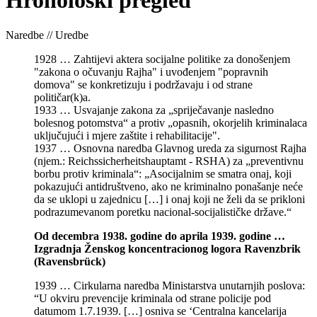
Hronološki pregled
Naredbe // Uredbe
1928 … Zahtijevi aktera socijalne politike za donošenjem
"zakona o očuvanju Rajha" i uvođenjem "popravnih
domova" se konkretizuju i podržavaju i od strane
političar(k)a.
1933 … Usvajanje zakona za „spriječavanje nasledno
bolesnog potomstva“ a protiv „opasnih, okorjelih kriminalaca
uključujući i mjere zaštite i rehabilitacije".
1937 … Osnovna naredba Glavnog ureda za sigurnost Rajha
(njem.: Reichssicherheitshauptamt - RSHA) za „preventivnu
borbu protiv kriminala“: „Asocijalnim se smatra onaj, koji
pokazujući antidruštveno, ako ne kriminalno ponašanje neće
da se uklopi u zajednicu […] i onaj koji ne želi da se prikloni
podrazumevanom poretku nacional-socijalističke države.“
Od decembra 1938. godine do aprila 1939. godine …
Izgradnja Ženskog koncentracionog logora Ravenzbrik
(Ravensbrück)
1939 … Cirkularna naredba Ministarstva unutarnjih poslova:
“U okviru prevencije kriminala od strane policije pod
datumom 1.7.1939. […] osniva se ‘Centralna kancelarija