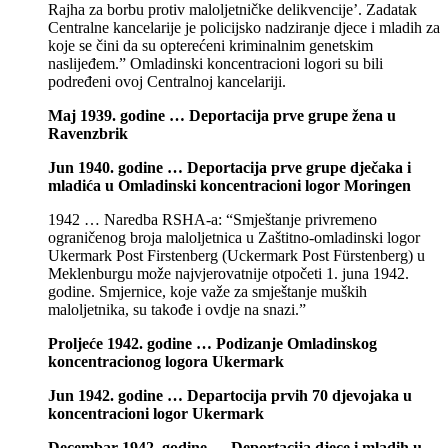
Rajha za borbu protiv maloljetničke delikvencije’. Zadatak
Centralne kancelarije je policijsko nadziranje djece i mladih za
koje se čini da su opterećeni kriminalnim genetskim
naslijeđem.” Omladinski koncentracioni logori su bili
podređeni ovoj Centralnoj kancelariji.
Maj 1939. godine … Deportacija prve grupe žena u
Ravenzbrik
Jun 1940. godine … Deportacija prve grupe dječaka i
mladića u Omladinski koncentracioni logor Moringen
1942 … Naredba RSHA-a: “Smještanje privremeno
ograničenog broja maloljetnica u Zaštitno-omladinski logor
Ukermark Post Firstenberg (Uckermark Post Fürstenberg) u
Meklenburgu može najvjerovatnije otpočeti 1. juna 1942.
godine. Smjernice, koje važe za smještanje muških
maloljetnika, su takođe i ovdje na snazi.”
Proljeće 1942. godine … Podizanje Omladinskog
koncentracionog logora Ukermark
Jun 1942. godine … Departocija prvih 70 djevojaka u
koncentracioni logor Ukermark
Decembar 1942. godine … Deportacija djece i mladih u