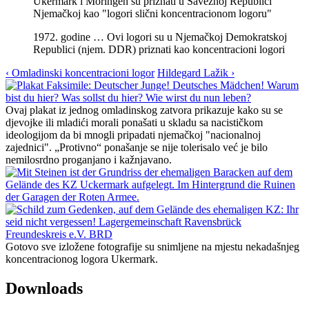
Ukermark i Moringen su priznati u Saveznoj Republici
Njemačkoj kao "logori slični koncentracionom logoru"
1972. godine … Ovi logori su u Njemačkoj Demokratskoj
Republici (njem. DDR) priznati kao koncentracioni logori
‹ Omladinski koncentracioni logor
Hildegard Lažik ›
Ovaj plakat iz jednog omladinskog zatvora prikazuje kako su se
djevojke ili mladići morali ponašati u skladu sa nacističkom
ideologijom da bi mnogli pripadati njemačkoj "nacionalnoj
zajednici". „Protivno“ ponašanje se nije tolerisalo već je bilo
nemilosrdno proganjano i kažnjavano.
Gotovo sve izložene fotografije su snimljene na mjestu nekadašnjeg
koncentracionog logora Ukermark.
Downloads