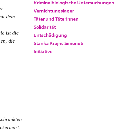
Kriminalbiologische Untersuchungen
er
Vernichtungslager
mit dem
Täter und Täterinnen
Solidarität
e ist die
Entschädigung
en, die
Stanka Krajnc Simoneti
Initiative
schränkten
Uckermark