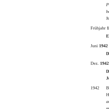
P
b
M
Frühjahr
1
E
Juni
1942
D
Dez.
1942
D
J
1942
B
H
a
m