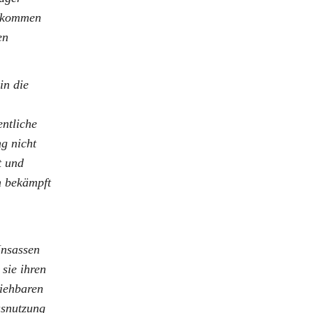
bekommen
en
in die
entliche
g nicht
t und
n bekämpft
Insassen
sie ihren
ziehbaren
usnutzung