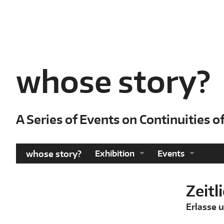
Skip
to
main
content
whose story?
A Series of Events on Continuitie
whose story?
Exhibition
Events
Catalogue
Archive
Zeitl
Erlasse 