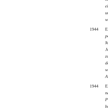
e
u
w
1944
E
p
M
J
z
d
w
A
1944
E
n
P
b