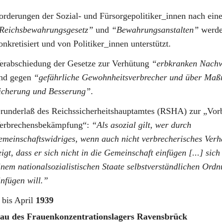
orderungen der Sozial- und Fürsorgepolitiker_innen nach ein
Reichsbewahrungsgesetz
und
Bewahrungsanstalten
werd
onkretisiert und von Politiker_innen unterstützt.
erabschiedung der Gesetze zur Verhütung
erbkranken Nach
nd gegen
gefährliche Gewohnheitsverbrecher und über Maß
icherung und Besserung
.
runderlaß des Reichssicherheitshauptamtes (RSHA) zur „Vo
erbrechensbekämpfung“:
Als asozial gilt, wer durch
emeinschaftswidriges, wenn auch nicht verbrecherisches Verh
eigt, dass er sich nicht in die Gemeinschaft einfügen [...] sich
inem nationalsozialistischen Staate selbstverständlichen Ordn
infügen will.
bis April
1939
au des Frauenkonzentrationslagers Ravensbrück