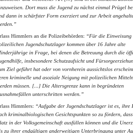
inzuweisen. Dort muss die Jugend zu nächst einmal Prügel 
nd dann in schärfster Form exerziert und zur Arbeit angehalt
erden.
rlass Himmlers an die Polizeibehörden:
Für die Einweisung 
olizeilichen Jugendschutzlager kommen über 16 Jahre alte
inderjährige in Frage, bei denen die Betreuung durch die öff
ugendhilfe, insbesondere Schutzaufsicht und Fürsorgeerziehun
um Ziel geführt hat oder von vornherein aussichtslos erschein
eren kriminelle und asoziale Neigung mit polizeilichen Mittel
erden müssen. [...] Die Altersgrenze kann in begründeten
usnahmefällen unterschritten werden.
rlass Himmlers:
Aufgabe der Jugendschutzlager ist es, ihre 
ach kriminalbiologischen Gesichtspunkten so zu fördern, dass 
latz in der Volksgemeinschaft ausfüllen können und die Uner
is zu ihrer endgültigen anderweitigen Unterbringung unter A