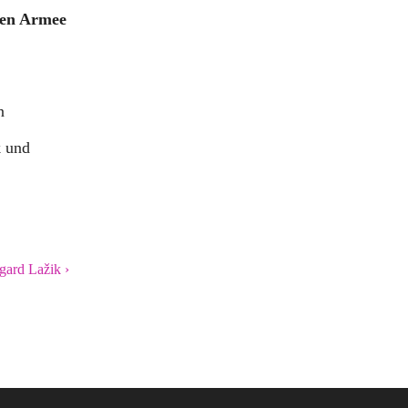
ten Armee
n
k und
gard Lažik ›