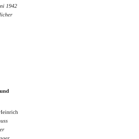
uni 1942
licher
 und
Heinrich
uss
er
lager