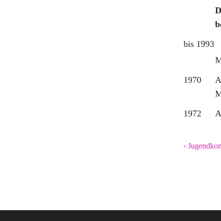
D
b
bis 1993
M
1970
A
M
1972
A
‹ Jugendkon