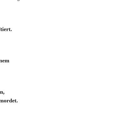
iert.
inem
n,
rmordet.