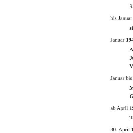
i
bis Janua
s
Januar
19
A
J
V
Januar bis
M
G
ab April
1
T
30. April