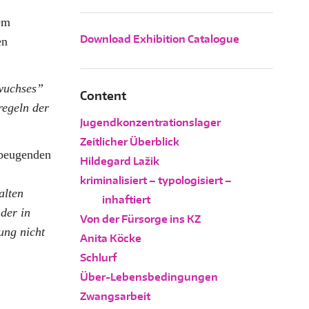
em
Download Exhibition Catalogue
Downloads
en
wuchses
Content
regeln der
Jugendkonzentrationslager
Zeitlicher Überblick
rbeugenden
Hildegard Lažik
kriminalisiert – typologisiert –
alten
inhaftiert
 der in
Von der Fürsorge ins KZ
ung nicht
Anita Köcke
Schlurf
Über-Lebensbedingungen
Zwangsarbeit