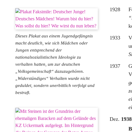
1928
F
k
Dieses Plakat aus einem Jugendgefängnis
1933
V
macht deutlich, wie sich Mädchen oder
u
Jungen entsprechend der
S
nationalsozialistischen Ideologie zu
verhalten hatten, um zur deutschen
1937
G
„Volksgemeinschaft“ dazuzugehören.
V
„Widerständiges“ Verhalten wurde nicht
g
geduldet, sondern unerbittlich verfolgt und
z
bestraft.
e
e
Dez.
1938
B