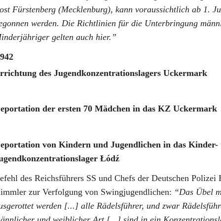
ost Fürstenberg (Mecklenburg), kann voraussichtlich ab 1. J
egonnen werden. Die Richtlinien für die Unterbringung männ
inderjähriger gelten auch hier.
942
rrichtung des Jugendkonzentrationslagers Uckermark
eportation der ersten 70 Mädchen in das KZ Uckermark
eportation von Kindern und Jugendlichen in das Kinder-
ugendkonzentrationslager Łódź
efehl des Reichsführers SS und Chefs der Deutschen Polizei 
immler zur Verfolgung von Swingjugendlichen:
Das Übel m
usgerottet werden [...] alle Rädelsführer, und zwar Rädelsführ
ännlicher und weiblicher Art [...] sind in ein Konzentrations