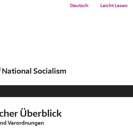
Language:
Deutsch
Leicht Lesen
s of National Socialism
icher Überblick
und Verordnungen