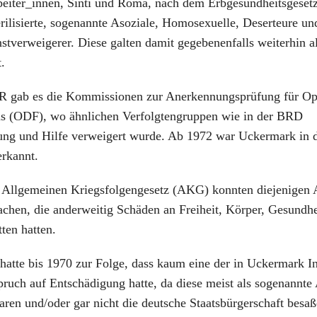
eiter_innen, Sinti und Roma, nach dem Erbgesundheitsgeset
ilisierte, sogenannte Asoziale, Homosexuelle, Deserteure un
stverweigerer. Diese galten damit gegebenenfalls weiterhin a
t.
R gab es die Kommissionen zur Anerkennungsprüfung für Op
s (ODF), wo ähnlichen Verfolgtengruppen wie in der BRD
ng und Hilfe verweigert wurde. Ab 1972 war Uckermark in
erkannt.
Allgemeinen Kriegsfolgengesetz (AKG) konnten diejenigen 
chen, die anderweitig Schäden an Freiheit, Körper, Gesundhe
tten hatten.
 hatte bis 1970 zur Folge, dass kaum eine der in Uckermark In
ruch auf Entschädigung hatte, da diese meist als sogenannte
aren und/oder gar nicht die deutsche Staatsbürgerschaft besaß