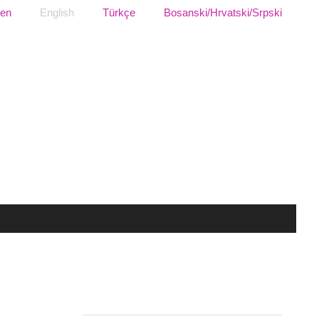
sen
English
Türkçe
Bosanski/Hrvatski/Srpski