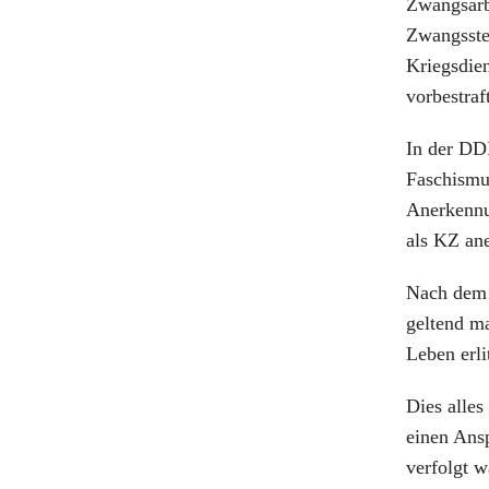
Zwangsarb
Zwangsster
Kriegsdien
vorbestraf
In der DD
Faschismu
Anerkennu
als KZ an
Nach dem 
geltend ma
Leben erli
Dies alles
einen Ansp
verfolgt w