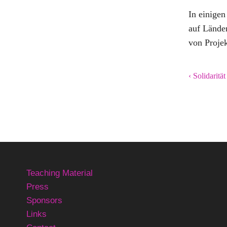
In einigen
auf Länder
von Proje
‹ Solidarität
Teaching Material
Press
Sponsors
Links