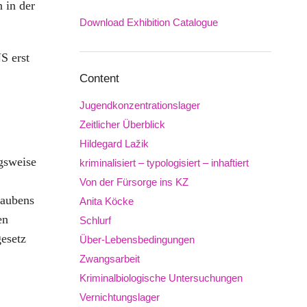
 in der
Download Exhibition Catalogue
Downloads
S erst
Content
Jugendkonzentrationslager
Zeitlicher Überblick
Hildegard Lažik
gsweise
kriminalisiert – typologisiert – inhaftiert
Von der Fürsorge ins KZ
laubens
Anita Köcke
en
Schlurf
esetz
Über-Lebensbedingungen
Zwangsarbeit
Kriminalbiologische Untersuchungen
Vernichtungslager