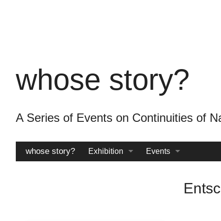
Skip
to
main
content
whose story?
A Series of Events on Continuities o
whose story?
Exhibition
Events
Catalogue
Archive
Ents