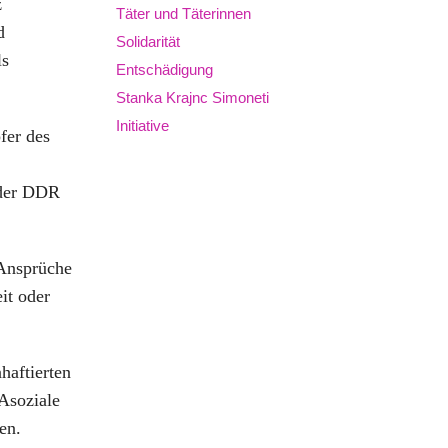
z
Täter und Täterinnen
d
Solidarität
ls
Entschädigung
Stanka Krajnc Simoneti
Initiative
fer des
 der DDR
Ansprüche
it oder
haftierten
 Asoziale
en.