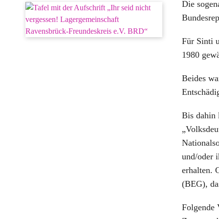
Die sogen
Bundesrep
Für Sinti
1980 gewä
Beides war
Entschädi
Bis dahin
„Volksdeut
Nationalso
und/oder 
erhalten.
(BEG), da
Folgende 