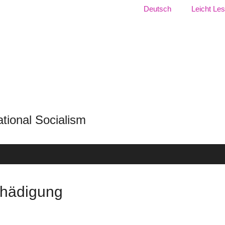
Language:
Deutsch
Leicht Le
f National Socialism
chädigung