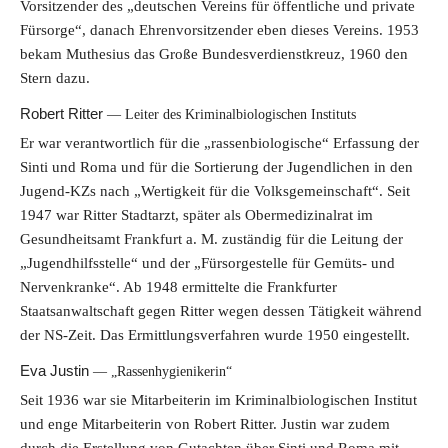
Vorsitzender des „deutschen Vereins für öffentliche und private
Fürsorge“, danach Ehrenvorsitzender eben dieses Vereins. 1953
bekam Muthesius das Große Bundesverdienstkreuz, 1960 den
Stern dazu.
Robert Ritter
Leiter des Kriminalbiologischen Instituts
Er war verantwortlich für die „rassenbiologische“ Erfassung der
Sinti und Roma und für die Sortierung der Jugendlichen in den
Jugend-KZs nach „Wertigkeit für die Volksgemeinschaft“. Seit
1947 war Ritter Stadtarzt, später als Obermedizinalrat im
Gesundheitsamt Frankfurt a. M. zuständig für die Leitung der
„Jugendhilfsstelle“ und der „Fürsorgestelle für Gemüts- und
Nervenkranke“. Ab 1948 ermittelte die Frankfurter
Staatsanwaltschaft gegen Ritter wegen dessen Tätigkeit während
der NS-Zeit. Das Ermittlungsverfahren wurde 1950 eingestellt.
Eva Justin
„Rassenhygienikerin“
Seit 1936 war sie Mitarbeiterin im Kriminalbiologischen Institut
und enge Mitarbeiterin von Robert Ritter. Justin war zudem
durch die Erstellung von Gutachten über Sinti und Roma mit