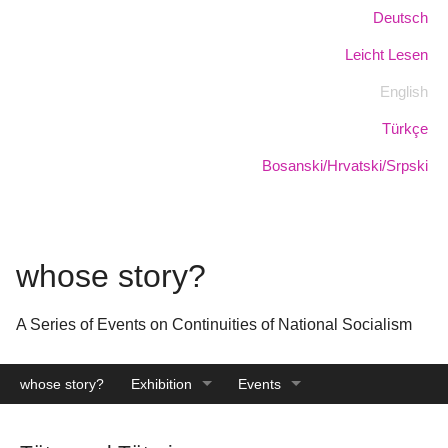
Skip
Language:
Deutsch
to
Leicht Lesen
main
content
English
Türkçe
Bosanski/Hrvatski/Srpski
whose story?
A Series of Events on Continuities of National Socialism
whose story?
Exhibition
Events
Catalogue
Archive