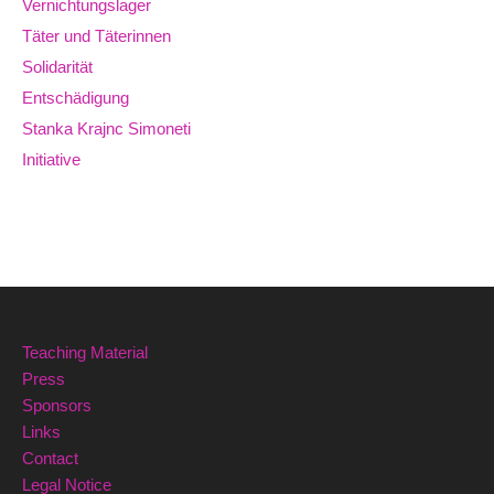
Vernichtungslager
Täter und Täterinnen
Solidarität
Entschädigung
Stanka Krajnc Simoneti
Initiative
Teaching Material
Press
Sponsors
Links
Contact
Legal Notice