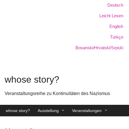
Skip
Sprache:
Deutsch
to
Leicht Lesen
main
content
English
Türkçe
Bosanski/Hrvatski/Srpski
whose story?
Veranstaltungsreihe zu Kontinuitäten des Nazismus
whose story?
Ausstellung
Veranstaltungen
Katalog
Archiv