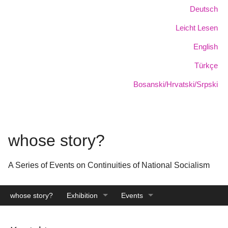
Skip
Language:
Deutsch
to
Leicht Lesen
main
content
English
Türkçe
Bosanski/Hrvatski/Srpski
whose story?
A Series of Events on Continuities of National Socialism
whose story?
Exhibition
Events
Catalogue
Archive