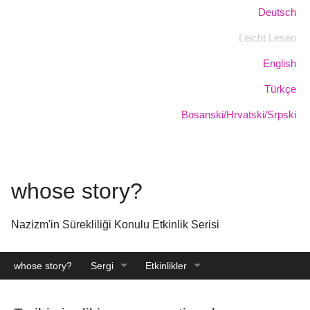
Skip
Dil:
Deutsch
to
Leicht Lesen
main
content
English
Türkçe
Bosanski/Hrvatski/Srpski
whose story?
Nazizm'in Sürekliliği Konulu Etkinlik Serisi
whose story?
Sergi
Etkinlikler
Katalog
Arşiv