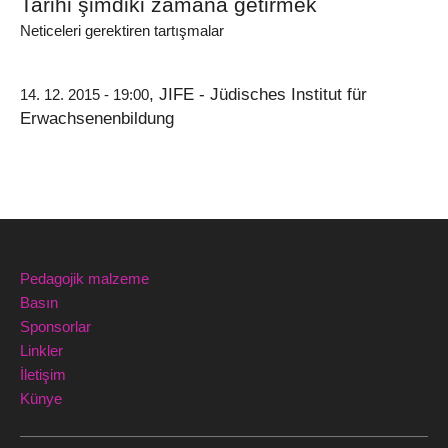
Tarihi şimdiki zamana getirmek
Neticeleri gerektiren tartışmalar
, JIFE - Jüdisches Institut für
14. 12. 2015 - 19:00
Erwachsenenbildung
Pedagojik malzeme
Basın
Sponsorlar
Linkler
İletişim
Künye