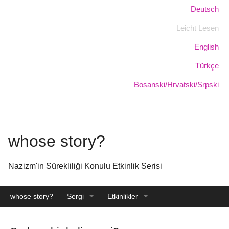
Skip
Dil:
Deutsch
to
Leicht Lesen
main
content
English
Türkçe
Bosanski/Hrvatski/Srpski
whose story?
Nazizm'in Sürekliliği Konulu Etkinlik Serisi
whose story?
Sergi
Etkinlikler
Katalog
Arşiv