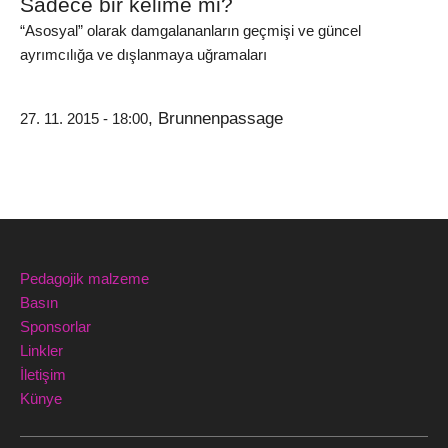
Sadece bir kelime mi?
“Asosyal” olarak damgalananların geçmişi ve güncel
ayrımcılığa ve dışlanmaya uğramaları
, Brunnenpassage
27. 11. 2015 - 18:00
Pedagojik malzeme
Basın
Sponsorlar
Linkler
İletişim
Künye